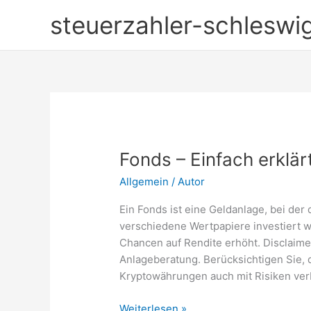
Zum
steuerzahler-schleswig
Inhalt
springen
Fonds – Einfach erklärt
Allgemein
/
Autor
Ein Fonds ist eine Geldanlage, bei der
verschiedene Wertpapiere investiert w
Chancen auf Rendite erhöht. Disclaimer
Anlageberatung. Berücksichtigen Sie, d
Kryptowährungen auch mit Risiken verb
Fonds
Weiterlesen »