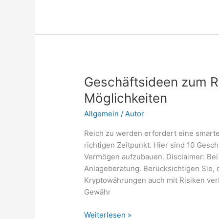
Wertanlage
–
Einsteiger-
Guide
für
Anfänger
Geschäftsideen zum Re
Möglichkeiten
Allgemein
/
Autor
Reich zu werden erfordert eine smart
richtigen Zeitpunkt. Hier sind 10 Gesc
Vermögen aufzubauen. Disclaimer: Bei 
Anlageberatung. Berücksichtigen Sie, d
Kryptowährungen auch mit Risiken verb
Gewähr
Geschäftsideen
Weiterlesen »