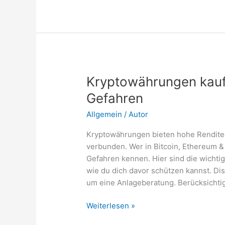
Experten
weltweit
Kryptowährungen kaufe
Gefahren
Allgemein
/
Autor
Kryptowährungen bieten hohe Renditec
verbunden. Wer in Bitcoin, Ethereum & 
Gefahren kennen. Hier sind die wicht
wie du dich davor schützen kannst. Dis
um eine Anlageberatung. Berücksichtig
Kryptowährungen
Weiterlesen »
kaufen