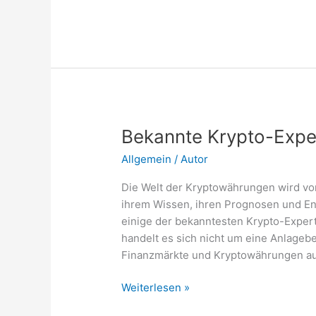
zum
Reichwerden:
10
lukrative
Möglichkeiten
Bekannte Krypto-Expe
Allgemein
/
Autor
Die Welt der Kryptowährungen wird von
ihrem Wissen, ihren Prognosen und Ent
einige der bekanntesten Krypto-Expert
handelt es sich nicht um eine Anlageber
Finanzmärkte und Kryptowährungen auc
Bekannte
Weiterlesen »
Krypto-