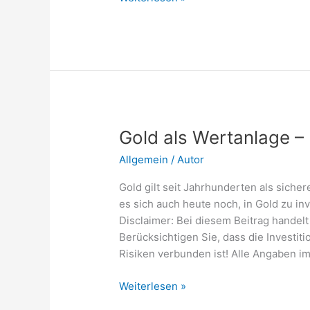
–
Einfach
erklärt
für
Einsteiger
Gold als Wertanlage – 
Allgemein
/
Autor
Gold gilt seit Jahrhunderten als sicher
es sich auch heute noch, in Gold zu in
Disclaimer: Bei diesem Beitrag handelt
Berücksichtigen Sie, dass die Investi
Risiken verbunden ist! Alle Angaben i
Gold
Weiterlesen »
als