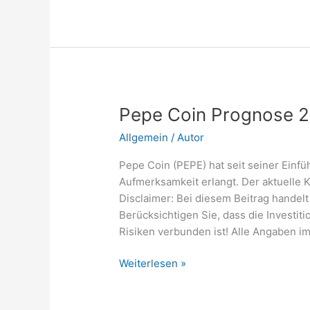
Schritt-
für-
Schritt-
Anleitung
für
Anfänger
Pepe Coin Prognose 
Allgemein
/
Autor
Pepe Coin (PEPE) hat seit seiner Einf
Aufmerksamkeit erlangt. Der aktuelle 
Disclaimer: Bei diesem Beitrag handelt
Berücksichtigen Sie, dass die Investi
Risiken verbunden ist! Alle Angaben i
Pepe
Weiterlesen »
Coin
Prognose