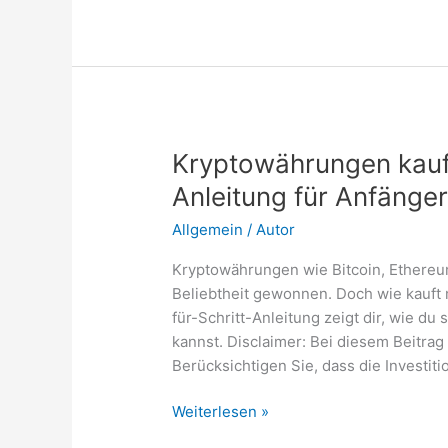
–
Risiken:
Die
größten
Gefahren
Kryptowährungen kaufen
Anleitung für Anfänge
Allgemein
/
Autor
Kryptowährungen wie Bitcoin, Ethereu
Beliebtheit gewonnen. Doch wie kauft 
für-Schritt-Anleitung zeigt dir, wie d
kannst. Disclaimer: Bei diesem Beitrag
Berücksichtigen Sie, dass die Investi
Kryptowährungen
Weiterlesen »
kaufen: