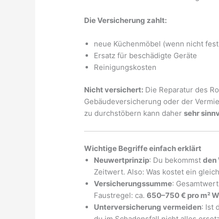
Die Versicherung zahlt:
neue Küchenmöbel (wenn nicht fest
Ersatz für beschädigte Geräte
Reinigungskosten
Nicht versichert:
Die Reparatur des Roh
Gebäudeversicherung oder der Vermie
zu durchstöbern kann daher
sehr sinnv
Wichtige Begriffe einfach erklärt
Neuwertprinzip
: Du bekommst
den
Zeitwert. Also: Was kostet ein gle
Versicherungssumme
: Gesamtwert 
Faustregel: ca.
650–750 € pro m² W
Unterversicherung vermeiden
: Is
du im Schadensfall nicht alles ersetz