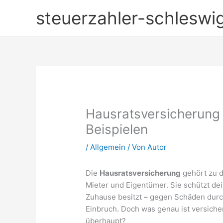
Zum
steuerzahler-schleswig
Inhalt
springen
Hausratsversicherung e
Beispielen
/
Allgemein
/ Von
Autor
Die
Hausratsversicherung
gehört zu d
Mieter und Eigentümer. Sie schützt d
Zuhause besitzt – gegen Schäden durc
Einbruch. Doch was genau ist versicher
überhaupt?