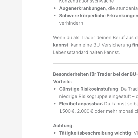
Konzentrationsschwäche
Augenerkrankungen
, die stundenl
Schwere körperliche Erkrankunge
verhindern
Wenn du als Trader deinen Beruf aus
kannst
, kann eine BU-Versicherung
fi
Lebensstandard halten kannst.
Besonderheiten für Trader bei der BU
Vorteile:
Günstige Risikoeinstufung
: Da Trad
niedrige Risikogruppe eingestuft – 
Flexibel anpassbar
: Du kannst selbs
1.500 €, 2.000 € oder mehr monatlic
Achtung:
Tätigkeitsbeschreibung wichtig
: V