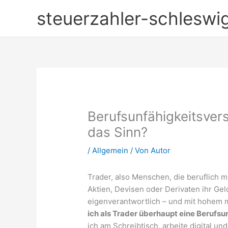
Zum
steuerzahler-schleswig
Inhalt
springen
Berufsunfähigkeitsver
das Sinn?
/
Allgemein
/ Von
Autor
Trader, also Menschen, die beruflich 
Aktien, Devisen oder Derivaten ihr Geld
eigenverantwortlich – und mit hohem m
ich als Trader überhaupt eine Berufs
ich am Schreibtisch, arbeite digital un