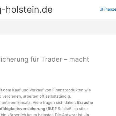
-holstein.de
Finanz
sicherung für Trader – macht
mit dem Kauf und Verkauf von Finanzprodukten wie
 verdienen, arbeiten oft selbstständig,
entalem Einsatz. Viele fragen sich daher:
Brauche
unfähigkeitsversicherung (BU)?
Schließlich sitze
d bin körperlich kaum belastet. Die Antwort ist:
Ja,