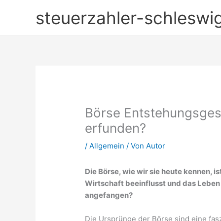
Zum
steuerzahler-schleswig
Inhalt
springen
Börse Entstehungsgesc
erfunden?
/
Allgemein
/ Von
Autor
Die Börse, wie wir sie heute kennen, ist
Wirtschaft beeinflusst und das Leben 
angefangen?
Die Ursprünge der Börse sind eine fas