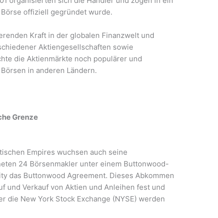
01 organisierten sich die Händler und zogen in ein
örse offiziell gegründet wurde.
erenden Kraft in der globalen Finanzwelt und
rschiedener Aktiengesellschaften sowie
chte die Aktienmärkte noch populärer und
r Börsen in anderen Ländern.
sche Grenze
itischen Empires wuchsen auch seine
hneten 24 Börsenmakler unter einem Buttonwood-
 City das Buttonwood Agreement. Dieses Abkommen
auf und Verkauf von Aktien und Anleihen fest und
äter die New York Stock Exchange (NYSE) werden