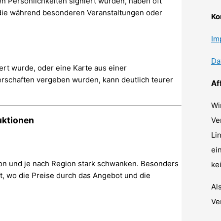
 Persönlichkeiten signiert wurden, haben oft
 die während besonderen Veranstaltungen oder
Ko
Im
Da
rt wurde, oder eine Karte aus einer
erschaften vergeben wurden, kann deutlich teurer
Af
Wi
uktionen
Ve
Li
ei
on und je nach Region stark schwanken. Besonders
ke
t, wo die Preise durch das Angebot und die
Al
Ve