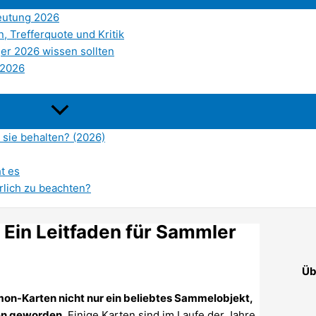
deutung 2026
, Trefferquote und Kritik
ger 2026 wissen sollten
 2026
n sie behalten? (2026)
t es
rlich zu beachten?
Ein Leitfaden für Sammler
Üb
émon-Karten nicht nur ein beliebtes Sammelobjekt,
ren geworden.
Einige Karten sind im Laufe der Jahre