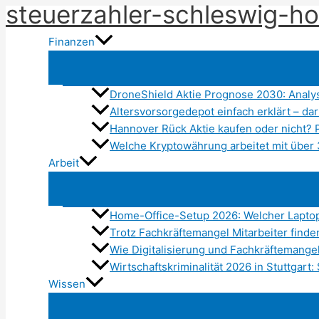
steuerzahler-schleswig-ho
Zum
Inhalt
Finanzen
springen
DroneShield Aktie Prognose 2030: Analy
Altersvorsorgedepot einfach erklärt – d
Hannover Rück Aktie kaufen oder nicht? 
Welche Kryptowährung arbeitet mit über
Arbeit
Home-Office-Setup 2026: Welcher Lapto
Trotz Fachkräftemangel Mitarbeiter find
Wie Digitalisierung und Fachkräftemange
Wirtschaftskriminalität 2026 in Stuttgar
Wissen