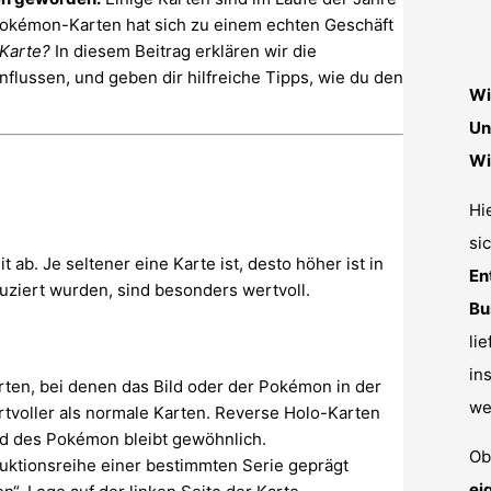
okémon-Karten hat sich zu einem echten Geschäft
Karte?
In diesem Beitrag erklären wir die
flussen, und geben dir hilfreiche Tipps, wie du den
Wi
Un
Wi
Hi
si
ab. Je seltener eine Karte ist, desto höher ist in
En
duziert wurden, sind besonders wertvoll.
Bu
li
in
ten, bei denen das Bild oder der Pokémon in der
we
ertvoller als normale Karten. Reverse Holo-Karten
ld des Pokémon bleibt gewöhnlich.
Ob
duktionsreihe einer bestimmten Serie geprägt
ei