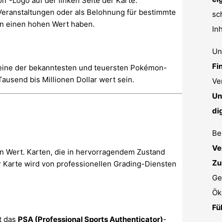
ion“-Logo auf der linken Seite der Karte.
 Veranstaltungen oder als Belohnung für bestimmte
sc
nen einen hohen Wert haben.
In
Un
Fi
st eine der bekanntesten und teuersten Pokémon-
ausend bis Millionen Dollar wert sein.
Ve
Un
di
Be
Ve
ren Wert. Karten, die in hervorragendem Zustand
Zu
r Karte wird von professionellen Grading-Diensten
Ge
Ök
Fü
t das
PSA (Professional Sports Authenticator)
-