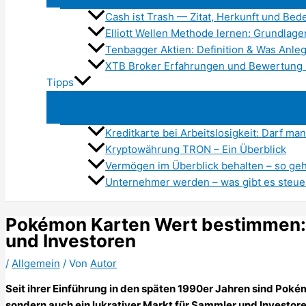
Cash ist Trash — Zitat, Herkunft und Be
Elliott Wellen Methode lernen: Grundlagen
Tenbagger Aktien: Definition & Was Anle
XTB Broker Erfahrungen und Bewertung
Tipps
Kreditkarte bei Arbeitslosigkeit: Darf ma
Kryptowährung TRON – Ein Überblick
Vermögen im Überblick behalten – so geh
Unternehmer werden – was gibt es steue
Pokémon Karten Wert bestimmen: 
und Investoren
/
Allgemein
/ Von
Autor
Seit ihrer Einführung in den späten 1990er Jahren sind Pok
sondern auch ein lukrativer Markt für Sammler und Investo