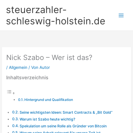
Zum
steuerzahler-
Inhalt
springen
schleswig-holstein.de
Nick Szabo – Wer ist das?
/
Allgemein
/ Von
Autor
Inhaltsverzeichnis
Hintergrund und Qualifikation
Seine wichtigsten Ideen: Smart Contracts & „Bit Gold“
Warum ist Szabo heute wichtig?
Spekulation um seine Rolle als Gründer von Bitcoin
Warum seine Arbeit relevant für unsere Zeit ist