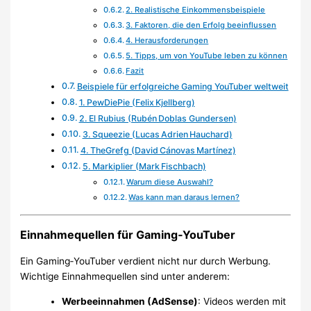
2. Realistische Einkommensbeispiele
3. Faktoren, die den Erfolg beeinflussen
4. Herausforderungen
5. Tipps, um von YouTube leben zu können
Fazit
Beispiele für erfolgreiche Gaming YouTuber weltweit
1. PewDiePie (Felix Kjellberg)
2. El Rubius (Rubén Doblas Gundersen)
3. Squeezie (Lucas Adrien Hauchard)
4. TheGrefg (David Cánovas Martínez)
5. Markiplier (Mark Fischbach)
Warum diese Auswahl?
Was kann man daraus lernen?
Einnahmequellen für Gaming‑YouTuber
Ein Gaming‑YouTuber verdient nicht nur durch Werbung.
Wichtige Einnahmequellen sind unter anderem:
Werbeeinnahmen (AdSense)
: Videos werden mit