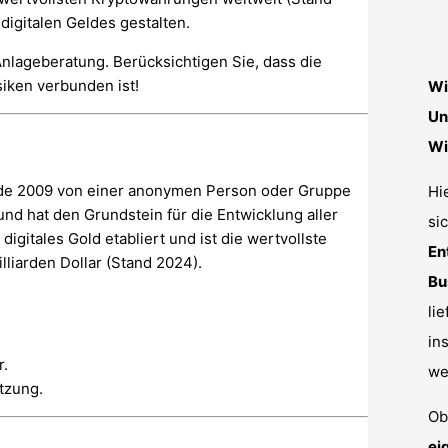
digitalen Geldes gestalten.
Anlageberatung. Berücksichtigen Sie, dass die
iken verbunden ist!
Wi
Un
Wi
urde 2009 von einer anonymen Person oder Gruppe
Hi
nd hat den Grundstein für die Entwicklung aller
si
igitales Gold etabliert und ist die wertvollste
En
lliarden Dollar (Stand 2024).
Bu
li
in
r.
we
tzung.
Ob
ei