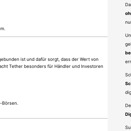
Da
oh
nu
rm.
Un
ge
be
gebunden ist und dafür sorgt, dass der Wert von
er
acht Tether besonders für Händler und Investoren
Sc
Sc
di
o-Börsen.
De
Di
Su