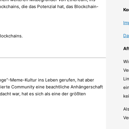
ckchains, die das Potenzial hat, das Blockchain-
Ko
Im
Da
lockchains.
Af
Wi
Ve
Li
oge“-Meme-Kultur ins Leben gerufen, hat aber
gierte Community eine beachtliche Anhängerschaft
ei
cht war, hat es sich als eine der größten
ke
Al
Ve