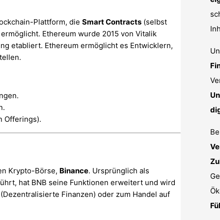
sc
lockchain-Plattform, die
Smart Contracts
(selbst
In
ermöglicht. Ethereum wurde 2015 von Vitalik
ng etabliert. Ethereum ermöglicht es Entwicklern,
Un
ellen.
Fi
Ve
Un
ngen.
n.
di
n Offerings).
Be
Ve
Zu
ten Krypto-Börse,
Binance
. Ursprünglich als
Ge
ührt, hat BNB seine Funktionen erweitert und wird
Ök
 (Dezentralisierte Finanzen) oder zum Handel auf
Fü