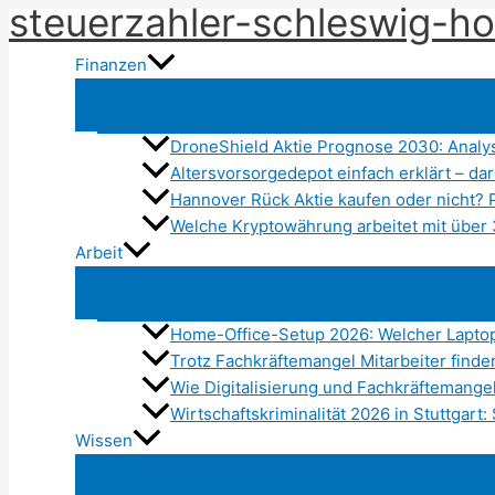
steuerzahler-schleswig-ho
Zum
Inhalt
Finanzen
springen
DroneShield Aktie Prognose 2030: Analy
Altersvorsorgedepot einfach erklärt – d
Hannover Rück Aktie kaufen oder nicht? 
Welche Kryptowährung arbeitet mit über
Arbeit
Home-Office-Setup 2026: Welcher Lapto
Trotz Fachkräftemangel Mitarbeiter find
Wie Digitalisierung und Fachkräftemange
Wirtschaftskriminalität 2026 in Stuttgar
Wissen