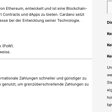
n Ethereum, entwickelt und ist eine Blockchain-
art Contracts und dApps zu bieten. Cardano setzt
esse bei der Entwicklung seiner Technologie.
Di
Ke
Ke
k (PoW).
weise.
Ke
Un
we
ernationale Zahlungen schneller und günstiger zu
St
en genutzt, um grenzüberschreitende Zahlungen zu
ei
ho
fa