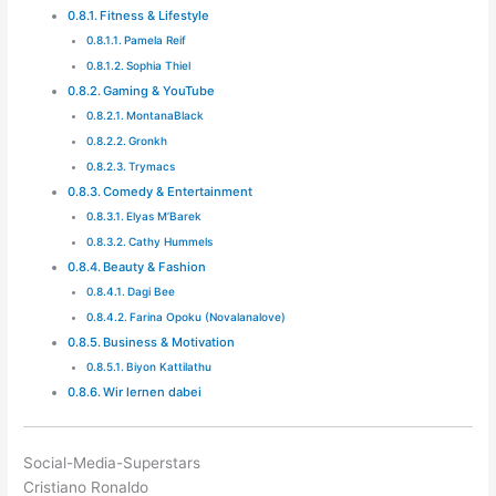
Fitness & Lifestyle
Pamela Reif
Sophia Thiel
Gaming & YouTube
MontanaBlack
Gronkh
Trymacs
Comedy & Entertainment
Elyas M’Barek
Cathy Hummels
Beauty & Fashion
Dagi Bee
Farina Opoku (Novalanalove)
Business & Motivation
Biyon Kattilathu
Wir lernen dabei
Social-Media-Superstars
Cristiano Ronaldo