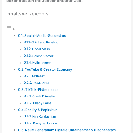
bekanntesten Influencer unserer Zeit.
Inhaltsverzeichnis
Social-Media-Superstars
Cristiano Ronaldo
Lionel Messi
Selena Gomez
Kylie Jenner
YouTube & Creator Economy
MrBeast
PewDiePie
TikTok-Phänomene
Charli D’Amelio
Khaby Lame
Reality & Popkultur
Kim Kardashian
Dwayne Johnson
Neue Generation: Digitale Unternehmer & Nischenstars