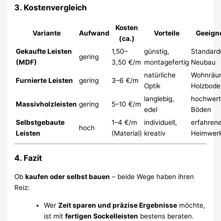
3. Kostenvergleich
Kosten
Variante
Aufwand
Vorteile
Geeigne
(ca.)
Gekaufte Leisten
1,50–
günstig,
Standard
gering
(MDF)
3,50 €/m
montagefertig
Neubau
natürliche
Wohnräu
Furnierte Leisten
gering
3–6 €/m
Optik
Holzbode
langlebig,
hochwert
Massivholzleisten
gering
5–10 €/m
edel
Böden
Selbstgebaute
1–4 €/m
individuell,
erfahren
hoch
Leisten
(Material)
kreativ
Heimwer
4. Fazit
Ob
kaufen oder selbst bauen
– beide Wege haben ihren
Reiz:
Wer
Zeit sparen und präzise Ergebnisse
möchte,
ist mit
fertigen Sockelleisten
bestens beraten.